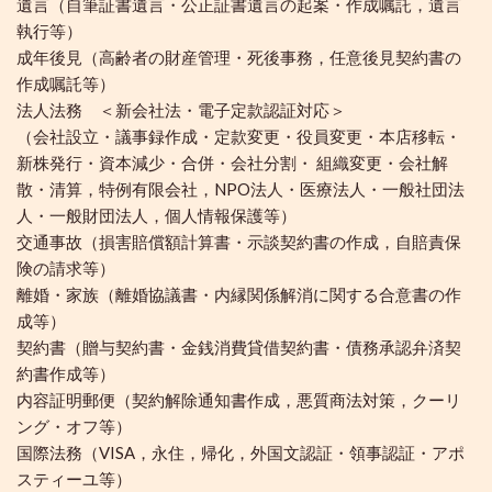
遺言（自筆証書遺言・公正証書遺言の起案・作成嘱託，遺言
執行等）
成年後見（高齢者の財産管理・死後事務，任意後見契約書の
作成嘱託等）
法人法務 ＜新会社法・電子定款認証対応＞
（会社設立・議事録作成・定款変更・役員変更・本店移転・
新株発行・資本減少・合併・会社分割・ 組織変更・会社解
散・清算，特例有限会社，NPO法人・医療法人・一般社団法
人・一般財団法人，個人情報保護等）
交通事故（損害賠償額計算書・示談契約書の作成，自賠責保
険の請求等）
離婚・家族（離婚協議書・内縁関係解消に関する合意書の作
成等）
契約書（贈与契約書・金銭消費貸借契約書・債務承認弁済契
約書作成等）
内容証明郵便（契約解除通知書作成，悪質商法対策，クーリ
ング・オフ等）
国際法務（VISA，永住，帰化，外国文認証・領事認証・アポ
スティーユ等）