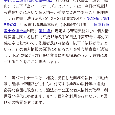
典）（以下「当パートナーズ」という。）は，今日の高度情
報通信社会において個人情報が重要な資産であることを理解
し，行政書士法（昭和26年2月22日法律第4号）
第12条
，
第1
9条の3
，行政書士職務基本規則（令和6年4月施行，
日本行政
書士会連合会
制定）
第11条
に規定する守秘義務並びに個人情
報保護に関する法律（平成15年5月30日法律第57号）等の関
係法令に基づいて，依頼者及び相談者（以下「依頼者等」と
いう。）の個人情報の保護に努めることを社会的責務と認識
し，下記に掲げる方針を従業員に周知徹底のうえ，厳粛に遵
守することをここに誓約します。
１
当パートナーズは，相談，受任した業務の執行，広報活
動，組織の管理及びこれらに付随する業務の執行等の達成に
必要な範囲に限定して，適法かつ公正な個人情報の取得，利
用及び提供に努めます。また，目的外利用を行わないこと及
びその措置を講じます。