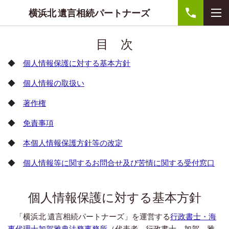
横浜北 遺言相続パートナーズ
目 次
◆
個人情報保護に対する基本方針
◆
個人情報の取扱い
◆
著作権
◆
免責事項
◆
本個人情報保護方針等の改定
◆
個人情報等に関するお問合せ及び苦情に関する受付窓口
個人情報保護に対する基本方針
「横浜北 遺言相続パートナーズ」を運営する
行政書士・海
事代理士加賀雅典法務事務所
（代表者 行政書士 加賀 雅