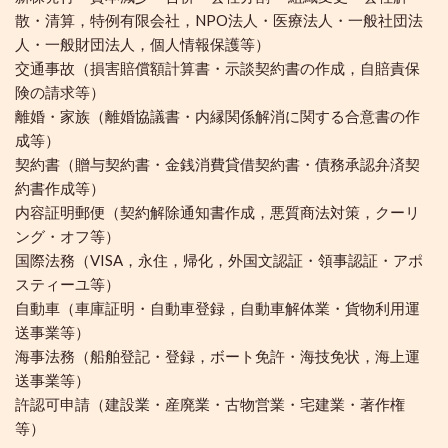
散・清算，特例有限会社，NPO法人・医療法人・一般社団法
人・一般財団法人，個人情報保護等）
交通事故（損害賠償額計算書・示談契約書の作成，自賠責保
険の請求等）
離婚・家族（離婚協議書・内縁関係解消に関する合意書の作
成等）
契約書（贈与契約書・金銭消費貸借契約書・債務承認弁済契
約書作成等）
内容証明郵便（契約解除通知書作成，悪質商法対策，クーリ
ング・オフ等）
国際法務（VISA，永住，帰化，外国文認証・領事認証・アポ
スティーユ等）
自動車（車庫証明・自動車登録，自動車解体業・貨物利用運
送事業等）
海事法務（船舶登記・登録，ボート免許・海技免状，海上運
送事業等）
許認可申請（建設業・産廃業・古物営業・宅建業・著作権
等）