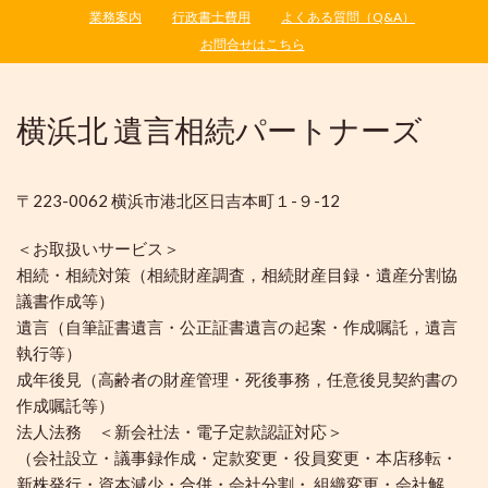
業務案内
行政書士費用
よくある質問（Q&A）
お問合せはこちら
横浜北 遺言相続パートナーズ
〒223-0062 横浜市港北区日吉本町１-９-12
＜お取扱いサービス＞
相続・相続対策（相続財産調査，相続財産目録・遺産分割協
議書作成等）
遺言（自筆証書遺言・公正証書遺言の起案・作成嘱託，遺言
執行等）
成年後見（高齢者の財産管理・死後事務，任意後見契約書の
作成嘱託等）
法人法務 ＜新会社法・電子定款認証対応＞
（会社設立・議事録作成・定款変更・役員変更・本店移転・
新株発行・資本減少・合併・会社分割・ 組織変更・会社解